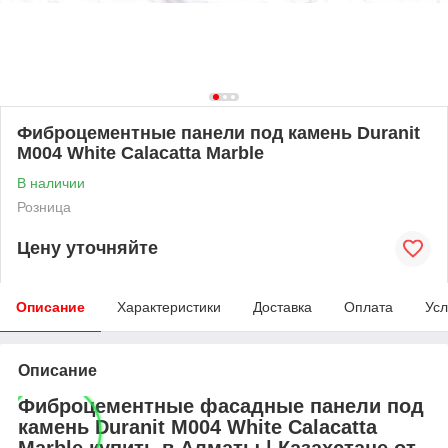
Фиброцементные панели под камень Duranit
M004 White Calacatta Marble
В наличии
Розница
Цену уточняйте
Описание
Характеристики
Доставка
Оплата
Усл
Описание
Фиброцементные фасадные панели под
камень Duranit M004 White Calacatta
Marble купить в Алматы | Казахстане от