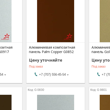
озитная
Алюминиевая композитная
Алюминиев
 G0917
панель Palm Copper G0852
панель Gol
Цену уточняйте
Цену ут
Под заказ
Под заказ
-54
+7 (707) 556-45-54
+7 (7
G 0830
G 9801