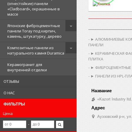
(огнестойкие) панели
«Cladboard», окрашенные в
массе
Японские фиброцементные
__________________
панели Toray под кирпич,
камень, штукатурку, дерево
► АЛЮМИНИЕВЫЕ КО
ПАНЕЛИ
Композитные панели из
натурального камня Duramica
► КЕРАМИЧЕСКАЯ ФА
ПЛИТКА
Керамогранит для
► ФИБРОЦЕМЕНТНЫЕ
внутренней отделки
► ПАНЕЛИ ИЗ HPL-ПЛ
ОТЗЫВЫ
О НАС
«Kazort Industry ltd
ФИЛЬТРЫ
Цена
​Ауэзовский р-н, у