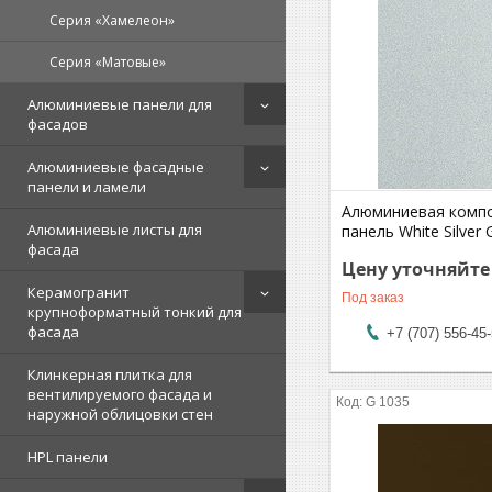
Серия «Хамелеон»
Серия «Матовые»
Алюминиевые панели для
фасадов
Алюминиевые фасадные
панели и ламели
Алюминиевая комп
Алюминиевые листы для
панель White Silver
фасада
Цену уточняйте
Керамогранит
Под заказ
крупноформатный тонкий для
фасада
+7 (707) 556-45
Клинкерная плитка для
вентилируемого фасада и
G 1035
наружной облицовки стен
HPL панели