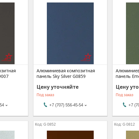
озитная
Алюминиевая композитная
Алюминиев
9007
панель Sky Silver G0859
панель Eme
Цену уточняйте
Цену ут
Под заказ
Под заказ
-54
+7 (707) 556-45-54
+7 (7
G 0852
G 0812