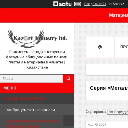
Создать сайт
на Satu.kz
Материа
🏠
ПР
Подсистемы / подконструкции,
фасадные облицовочные панели,
плиты и материалы в Алматы |
Казахстане
Серия «Метал
ФАСАДНЫЕ МАТЕРИАЛЫ
Фиброцементные панели
Алюминиевые композитные
G 9007
фасадные панели