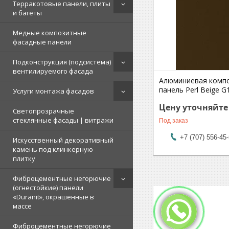
Терракотовые панели, плиты
и багеты
Медные композитные
фасадные панели
Подконструкция (подсистема)
вентилируемого фасада
Алюминиевая комп
панель Perl Beige G
Услуги монтажа фасадов
Цену уточняйте
Светопрозрачные
стеклянные фасады | витражи
Под заказ
+7 (707) 556-45
Искусственный декоративный
камень под клинкерную
плитку
Фиброцементные негорючие
(огнестойкие) панели
«Duranit», окрашенные в
массе
Фиброцементные негорючие