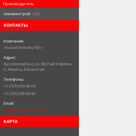
Производитель
Алюминстрой
12
КОНТАКТЫ
«Kazort Industry ltd.»
​Ауэзовский р-н, ул. Мустай Карима,
5, Алматы, Казахстан
+7 (707) 556-45-54
+7 (747) 299-09-92
mail@kazort-industry.kz
КАРТА