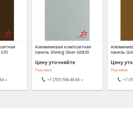
озитная
Алюминиевая композитная
Алюминиев
1035
панель Shining Silver G0830
панель Gol
Цену уточняйте
Цену ут
Под заказ
Под заказ
-54
+7 (707) 556-45-54
+7 (7