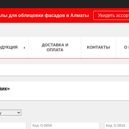
лы для облицовки фасадов в Алматы
Увидеть ассо
ДОСТАВКА И
ОДУКЦИЯ
КОНТАКТЫ
О
ОПЛАТА
лик»
G 0859
G 0816