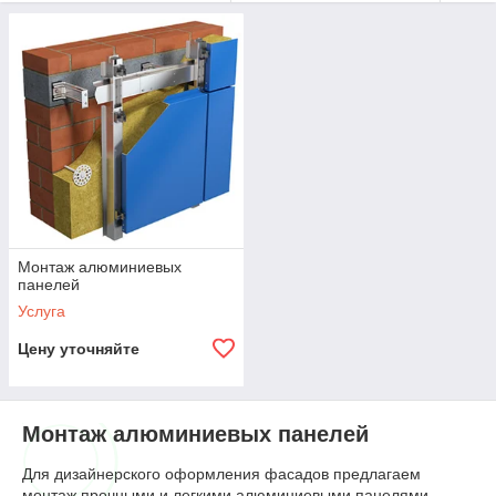
компания предлагает заказчикам
большой ассортимент и монтаж
композитных панелей от
производителей SIBALUX и АФК-
Лидер. Наружная отделка навесными
системами из алюминиевых панелей
придает зданию респектабельный
внешний вид, индивидуальность и
Монтаж алюминиевых
панелей
долговечность. Алюминиевые панели
Услуга
можно использовать для воплощения
Цену уточняйте
смелых дизайнерских идей и
улучшения внутренних интерьеров.
Монтаж алюминиевых панелей
Для дизайнерского оформления фасадов предлагаем
монтаж прочными и легкими алюминиевыми панелями.