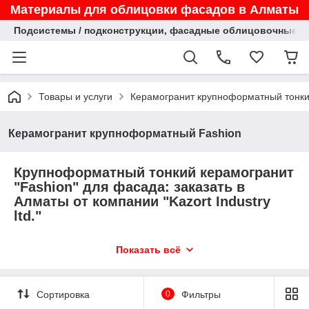
Материалы для облицовки фасадов в Алматы
Подсистемы / подконструкции, фасадные облицовочные па
Товары и услуги
Керамогранит крупноформатный тонк
Керамогранит крупноформатный Fashion
Крупноформатный тонкий керамогранит
"Fashion" для фасада: заказать в
Алматы от компании "Kazort Industry
ltd."
Ищете надежное и эстетичное решение для
Показать всё
вентилируемого фасада?
Представляем вам
крупноформатный тонкий
керамогранит "Fashion"
- оптимальное сочетание
Сортировка
0
Фильтры
функциональности и дизайна. У нас вы можете заказать этот