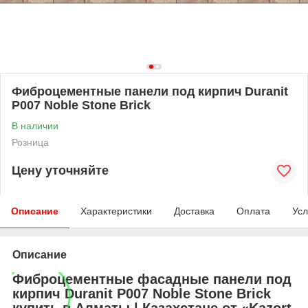
Фиброцементные панели под кирпич Duranit
P007 Noble Stone Brick
В наличии
Розница
Цену уточняйте
Описание
Характеристики
Доставка
Оплата
Усл
Описание
Фиброцементные фасадные панели под
кирпич Duranit P007 Noble Stone Brick
купить в Алматы | Казахстане от «Kazort