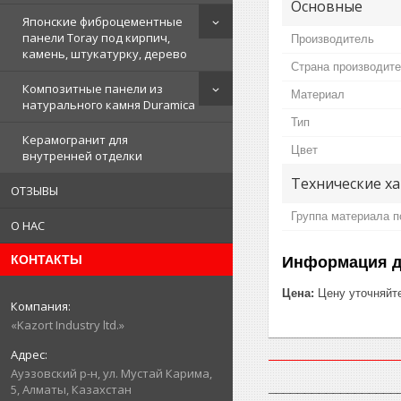
Основные
Японские фиброцементные
панели Toray под кирпич,
Производитель
камень, штукатурку, дерево
Страна производит
Композитные панели из
Материал
натурального камня Duramica
Тип
Керамогранит для
Цвет
внутренней отделки
Технические х
ОТЗЫВЫ
Группа материала п
О НАС
КОНТАКТЫ
Информация д
Цена:
Цену уточняйт
«Kazort Industry ltd.»
​Ауэзовский р-н, ул. Мустай Карима,
__________________
5, Алматы, Казахстан