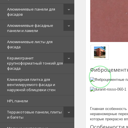
Алюминиевые панели для
фасадов
Алюминиевые фасадные
панели и ламели
Алюминиевые листы для
фасада
Керамогранит
крупноформатный тонкий для
фасада
Фиброцементны
Клинкерная плитка для
вентилируемого фасада и
наружной облицовки стен
HPL панели
Главная особенность 
Терракотовые панели, плиты
неравномерные перех
и багеты
которые прекрасно в
Особенности 