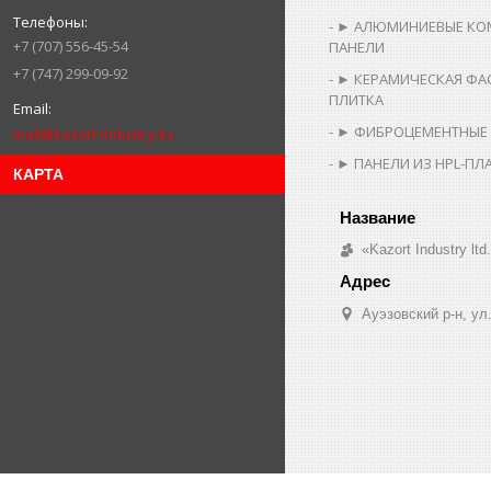
► АЛЮМИНИЕВЫЕ КО
+7 (707) 556-45-54
ПАНЕЛИ
+7 (747) 299-09-92
► КЕРАМИЧЕСКАЯ ФА
ПЛИТКА
► ФИБРОЦЕМЕНТНЫЕ
mail@kazort-industry.kz
► ПАНЕЛИ ИЗ HPL-ПЛ
КАРТА
«Kazort Industry ltd
​Ауэзовский р-н, у