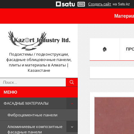
Создать сайт
на Satu.kz
Материа
🏠
ПР
Подсистемы / подконструкции,
фасадные облицовочные панели,
плиты и материалы в Алматы |
Казахстане
ФАСАДНЫЕ МАТЕРИАЛЫ
Фиброцементные панели
Алюминиевые композитные
фасадные панели