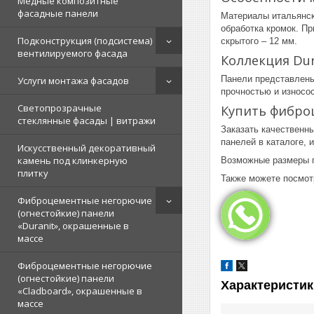
Медные композитные
фасадные панели
Материалы итальянско
обработка кромок. П
Подконструкция (подсистема)
скрытого – 12 мм.
вентилируемого фасада
Коллекция Dur
Панели представлены
Услуги монтажа фасадов
прочностью и износо
Светопрозрачные
Купить фиброц
стеклянные фасады | витражи
Заказать качественн
панелей в каталоге, 
Искусственный декоративный
камень под клинкерную
Возможные размеры п
плитку
Также можете посмо
Фиброцементные негорючие
(огнестойкие) панели
«Duranit», окрашенные в
массе
Фиброцементные негорючие
(огнестойкие) панели
Характеристик
«Cladboard», окрашенные в
массе