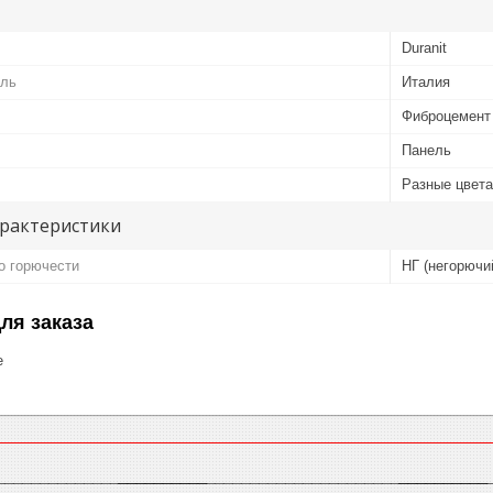
Duranit
ель
Италия
Фиброцемент
Панель
Разные цвета
арактеристики
о горючести
НГ (негорючи
ля заказа
е
________________________
__________________________________________
__________