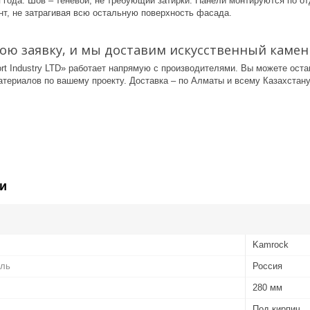
 года. Шов – теневой, не требующий затирки. Панели монтируются по о
т, не затрагивая всю остальную поверхность фасада.
ою заявку, и мы доставим искусственный камен
rt Industry LTD» работает напрямую с производителями. Вы можете ост
териалов по вашему проекту. Доставка – по Алматы и всему Казахстану
и
Kamrock
ель
Россия
280 мм
Под кирпич