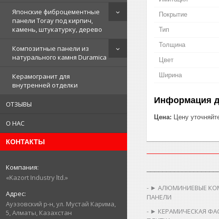
Японские фиброцементные
Покрытие
панели Toray под кирпич,
камень, штукатурку, дерево
Тип
Толщина
Композитные панели из
натурального камня Duramica
Цвет
Ширина
Керамогранит для
внутренней отделки
Информация д
ОТЗЫВЫ
Цена:
Цену уточняйт
О НАС
КОНТАКТЫ
__________________
«Kazort Industry ltd.»
► АЛЮМИНИЕВЫЕ КО
ПАНЕЛИ
​Ауэзовский р-н, ул. Мустай Карима,
► КЕРАМИЧЕСКАЯ ФА
5, Алматы, Казахстан