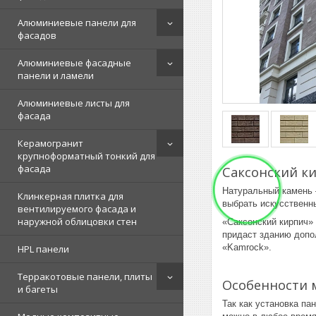
Алюминиевые панели для
фасадов
Алюминиевые фасадные
панели и ламели
Алюминиевые листы для
фасада
Керамогранит
крупноформатный тонкий для
фасада
Саксонский к
Натуральный камень 
Клинкерная плитка для
выбрать искусственн
вентилируемого фасада и
наружной облицовки стен
«Саксонский кирпич»
придаст зданию допо
«Kamrock».
HPL панели
Терракотовые панели, плиты
Особенности 
и багеты
Так как установка па