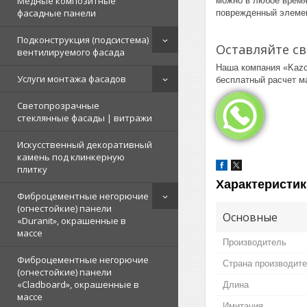
Медные композитные
можно в любое время
фасадные панели
поврежденный элемен
Подконструкция (подсистема)
Оставляйте св
вентилируемого фасада
Наша компания «Kazo
Услуги монтажа фасадов
бесплатный расчет ма
Светопрозрачные
стеклянные фасады | витражи
Искусственный декоративный
камень под клинкерную
плитку
Характеристик
Фиброцементные негорючие
(огнестойкие) панели
Основные
«Duranit», окрашенные в
массе
Производитель
Фиброцементные негорючие
Страна производит
(огнестойкие) панели
«Cladboard», окрашенные в
Длина
массе
Имитация