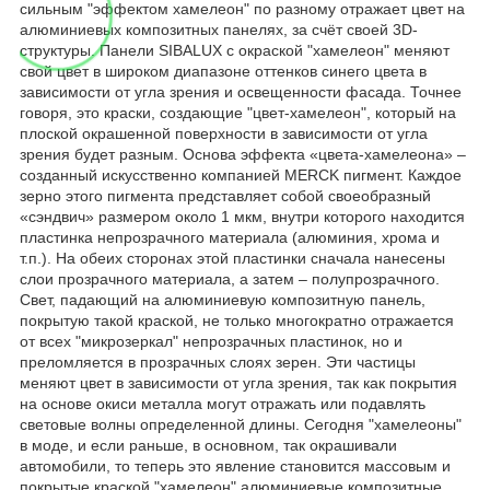
сильным "эффектом хамелеон" по разному отражает цвет на
алюминиевых композитных панелях, за счёт своей 3D-
структуры. Панели SIBALUX с окраской "хамелеон" меняют
свой цвет в широком диапазоне оттенков синего цвета в
зависимости от угла зрения и освещенности фасада. Точнее
говоря, это краски, создающие "цвет-хамелеон", который на
плоской окрашенной поверхности в зависимости от угла
зрения будет разным. Основа эффекта «цвета-хамелеона» –
созданный искусственно компанией MERCK пигмент. Каждое
зерно этого пигмента представляет собой своеобразный
«сэндвич» размером около 1 мкм, внутри которого находится
пластинка непрозрачного материала (алюминия, хрома и
т.п.). На обеих сторонах этой пластинки сначала нанесены
слои прозрачного материала, а затем – полупрозрачного.
Свет, падающий на алюминиевую композитную панель,
покрытую такой краской, не только многократно отражается
от всех "микрозеркал" непрозрачных пластинок, но и
преломляется в прозрачных слоях зерен. Эти частицы
меняют цвет в зависимости от угла зрения, так как покрытия
на основе окиси металла могут отражать или подавлять
световые волны определенной длины. Сегодня "хамелеоны"
в моде, и если раньше, в основном, так окрашивали
автомобили, то теперь это явление становится массовым и
покрытые краской "хамелеон" алюминиевые композитные