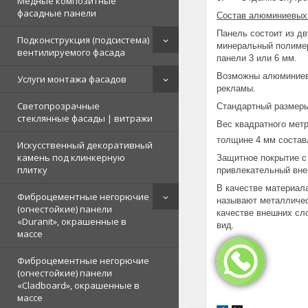
Медные композитные
фасадные панели
Состав
алюминиевых 
Панель состоит из д
Подконструкция (подсистема)
минеральный полимер
вентилируемого фасада
панели 3 или 6 мм.
Возможны алюминиевы
Услуги монтажа фасадов
рекламы.
Светопрозрачные
Стандартный размеры
стеклянные фасады | витражи
Вес квадратного мет
толщине 4 мм состав
Искусственный декоративный
камень под клинкерную
Защитное покрытие с
плитку
привлекательный вне
В качестве материал
Фиброцементные негорючие
называют металличес
(огнестойкие) панели
качестве внешних сл
«Duranit», окрашенные в
вид.
массе
Фиброцементные негорючие
(огнестойкие) панели
«Cladboard», окрашенные в
массе