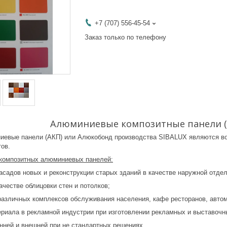
+7 (707) 556-45-54
Заказ только по телефону
Алюминиевые композитные пане
евые панели (АКП) или Алюкобонд производства SIBALUX являются во
тов.
композитных алюминиевых панелей:
адов новых и реконструкции старых зданий в качестве наружной отдел
честве облицовки стен и потолков;
зличных комплексов обслуживания населения, кафе ресторанов, автомо
иала в рекламной индустрии при изготовлении рекламных и выставочных
ей и внешней при не стандартных решениях.