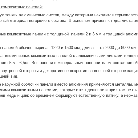
композитных панелей:
вух тонких алюминиевых листов, между которыми находится термопласти
ный материал негорючего состава В основном применяют два листа алю
е композитные панели с толщиной панели 2 и 3 мм и толщиной алюмин
 панелей обычно ширина - 1220 и 1500 мм, длина — от 2000 до 8000 мм.
ра алюминиевых композитных панелей с алюминиевыми листами толщино
ляет 5,5 – 6,5кг. Вес панели с минеральным наполнителем составляет б
 внутренней стороны и декоративное покрытие на внешней стороне защи
шний вид.
а наружной оболочки панели вместо алюминия применяются металлы, ме
кими композитными панелями, которые стоят дешевле и при этом не от
оев медь и цинк со временем формируют естественную патину, а нержа