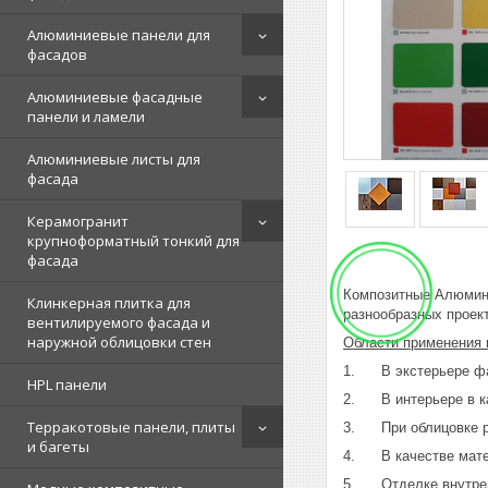
Алюминиевые панели для
фасадов
Алюминиевые фасадные
панели и ламели
Алюминиевые листы для
фасада
Керамогранит
крупноформатный тонкий для
фасада
Композитные Алюмини
Клинкерная плитка для
разнообразных проек
вентилируемого фасада и
наружной облицовки стен
Области применения 
1. В экстерьере фас
HPL панели
2. В интерьере в ка
Терракотовые панели, плиты
3. При облицовке ра
и багеты
4. В качестве матер
5. Отделке внутренн