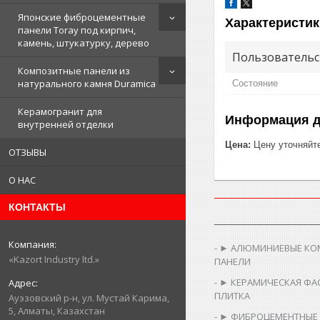
Японские фиброцементные
Характеристик
панели Toray под кирпич,
камень, штукатурку, дерево
Пользовательс
Композитные панели из
натурального камня Duramica
Состояние
Керамогранит для
Информация д
внутренней отделки
Цена:
Цену уточняйт
ОТЗЫВЫ
О НАС
КОНТАКТЫ
__________________
► АЛЮМИНИЕВЫЕ КО
«Kazort Industry ltd.»
ПАНЕЛИ
► КЕРАМИЧЕСКАЯ ФА
ПЛИТКА
​Ауэзовский р-н, ул. Мустай Карима,
5, Алматы, Казахстан
► ФИБРОЦЕМЕНТНЫЕ