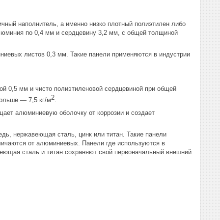
чный наполнитель, а именно низко плотный полиэтилен либо
миния по 0,4 мм и сердцевину 3,2 мм, с общей толщиной
иевых листов 0,3 мм. Такие панели применяются в индустрии
й 0,5 мм и чисто полиэтиленовой сердцевиной при общей
2
ольше — 7,5 кг/м
.
щает алюминиевую оболочку от коррозии и создает
дь, нержавеющая сталь, цинк или титан. Такие панели
личаются от алюминиевых. Панели где используются в
веющая сталь и титан сохраняют свой первоначальный внешний