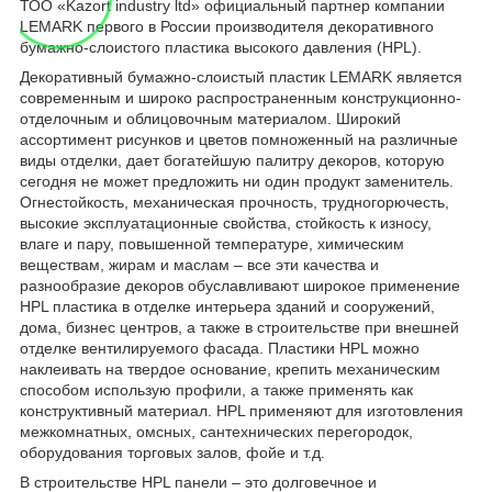
ТОО «Kazort industry ltd» официальный партнер компании
LEMARK первого в России производителя декоративного
бумажно-слоистого пластика высокого давления (HPL).
Декоративный бумажно-слоистый пластик LEMARK является
современным и широко распространенным конструкционно-
отделочным и облицовочным материалом. Широкий
ассортимент рисунков и цветов помноженный на различные
виды отделки, дает богатейшую палитру декоров, которую
сегодня не может предложить ни один продукт заменитель.
Огнестойкость, механическая прочность, трудногорючесть,
высокие эксплуатационные свойства, стойкость к износу,
влаге и пару, повышенной температуре, химическим
веществам, жирам и маслам – все эти качества и
разнообразие декоров обуславливают широкое применение
HPL пластика в отделке интерьера зданий и сооружений,
дома, бизнес центров, а также в строительстве при внешней
отделке вентилируемого фасада. Пластики HPL можно
наклеивать на твердое основание, крепить механическим
способом использую профили, а также применять как
конструктивный материал. HPL применяют для изготовления
межкомнатных, омсных, сантехнических перегородок,
оборудования торговых залов, фойе и т.д.
В строительстве HPL панели – это долговечное и