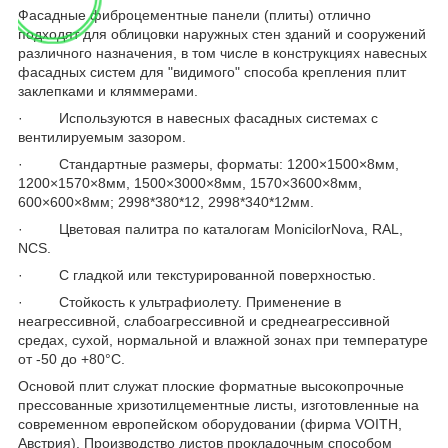
Фасадные фиброцементные панели (плиты) отлично
подходят для облицовки наружных стен зданий и сооружений
различного назначения, в том числе в конструкциях навесных
фасадных систем для "видимого" способа крепления плит
заклепками и кляммерами.
· Используются в навесных фасадных системах с
вентилируемым зазором.
· Стандартные размеры, форматы: 1200×1500×8мм,
1200×1570×8мм, 1500×3000×8мм, 1570×3600×8мм,
600×600×8мм; 2998*380*12, 2998*340*12мм.
· Цветовая палитра по каталогам MonicilorNova, RAL,
NCS.
· С гладкой или текстурированной поверхностью.
· Стойкость к ультрафиолету. Применение в
неагрессивной, слабоагрессивной и среднеагрессивной
средах, сухой, нормальной и влажной зонах при температуре
от -50 до +80°С.
Основой плит служат плоские форматные высокопрочные
прессованные хризотилцементные листы, изготовленные на
современном европейском оборудовании (фирма VOITH,
Австрия). Производство листов прокладочным способом