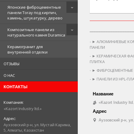
Японские фиброцементные
панели Toray под кирпич,
камень, штукатурку, дерево
Композитные панели из
__________________
натурального камня Duramica
► АЛЮМИНИЕВЫЕ КО
Керамогранит для
ПАНЕЛИ
внутренней отделки
► КЕРАМИЧЕСКАЯ ФА
ПЛИТКА
ОТЗЫВЫ
► ФИБРОЦЕМЕНТНЫЕ
О НАС
► ПАНЕЛИ ИЗ HPL-ПЛ
КОНТАКТЫ
«Kazort Industry ltd
«Kazort Industry ltd.»
​Ауэзовский р-н, у
​Ауэзовский р-н, ул. Мустай Карима,
5, Алматы, Казахстан