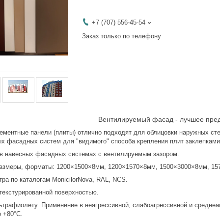
+7 (707) 556-45-54
Заказ только по телефону
Вентилируемый фасад - лучшее пре
тные панели (плиты) отлично подходят для облицовки наружных стен 
ых фасадных систем для "видимого" способа крепления плит заклепкам
авесных фасадных системах с вентилируемым зазором.
еры, форматы: 1200×1500×8мм, 1200×1570×8мм, 1500×3000×8мм, 1570×
 по каталогам MonicilorNova, RAL, NCS.
кстурированной поверхностью.
афиолету. Применение в неагрессивной, слабоагрессивной и среднеагр
о +80°С.