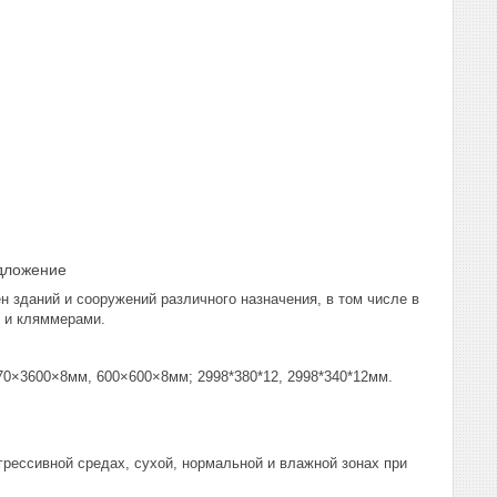
дложение
зданий и сооружений различного назначения, в том числе в
и и кляммерами.
3600×8мм, 600×600×8мм; 2998*380*12, 2998*340*12мм.
ессивной средах, сухой, нормальной и влажной зонах при