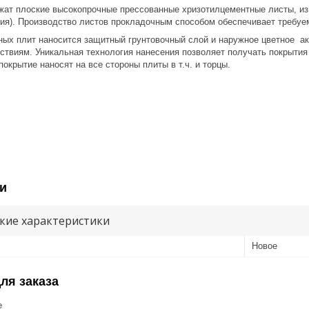
 плоские высокопрочные прессованные хризотилцементные листы, изг
ия). Производство листов прокладочным способом обеспечивает требуем
плит наносится защитный грунтовочный слой и наружное цветное акр
ствиям. Уникальная технология нанесения позволяет получать покрытия
окрытие наносят на все стороны плиты в т.ч. и торцы.
и
кие характеристики
Новое
ля заказа
е