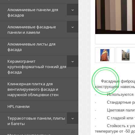
Алюминиевые панели для
фасадов
Алюминиевые фасадные
панели и ламели
Алюминиевые листы для
фасада
Керамогранит
крупноформатный тонкий для
фасада
Фасадные фиброцемен
Клинкерная плитка для
конструкциях навесн
вентилируемого фасада и
наружной облицовки стен
· Используются в н
· Стандартные разм
HPL панели
· Цветовая палитра
Терракотовые панели, плиты
· С гладкой или те
и багеты
· Стойкость к ультр
температуре от -50 д