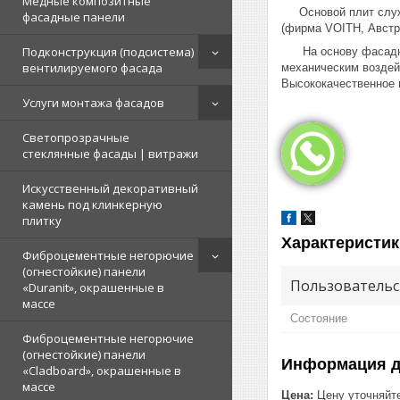
Медные композитные
Основой плит служат
фасадные панели
(фирма VOITH, Австр
Подконструкция (подсистема)
На основу фасадных 
вентилируемого фасада
механическим воздей
Высококачественное п
Услуги монтажа фасадов
Светопрозрачные
стеклянные фасады | витражи
Искусственный декоративный
камень под клинкерную
плитку
Характеристик
Фиброцементные негорючие
(огнестойкие) панели
Пользовательс
«Duranit», окрашенные в
массе
Состояние
Фиброцементные негорючие
(огнестойкие) панели
Информация д
«Cladboard», окрашенные в
массе
Цена:
Цену уточняйт