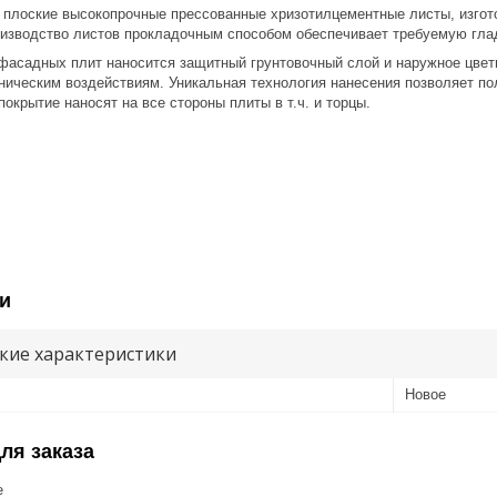
 плоские высокопрочные прессованные хризотилцементные листы, изго
оизводство листов прокладочным способом обеспечивает требуемую глад
 плит наносится защитный грунтовочный слой и наружное цветное 
ическим воздействиям. Уникальная технология нанесения позволяет по
окрытие наносят на все стороны плиты в т.ч. и торцы.
и
кие характеристики
Новое
ля заказа
е