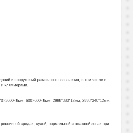
аний и сооружений различного назначения, в том числе в
и и кляммерами.
×3600×8мм, 600×600×8мм; 2998*380*12мм, 2998*340*12мм.
ессивной средах, сухой, нормальной и влажной зонах при