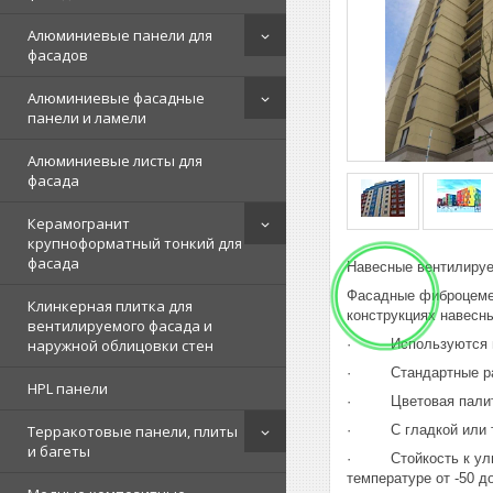
Алюминиевые панели для
фасадов
Алюминиевые фасадные
панели и ламели
Алюминиевые листы для
фасада
Керамогранит
крупноформатный тонкий для
фасада
Навесные вентилиру
Фасадные фиброцемен
Клинкерная плитка для
конструкциях навесн
вентилируемого фасада и
· Используются в н
наружной облицовки стен
· Стандартные разм
HPL панели
· Цветовая палитра
· С гладкой или те
Терракотовые панели, плиты
и багеты
· Стойкость к ультр
температуре от -50 д