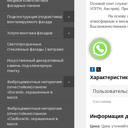
Медные композитные
Основой плит служат
фасадные панели
VOITH, Австрия). Пр
На основу фасадных
Подконструкция (подсистема)
атмосферным и механ
вентилируемого фасада
Высококачественное п
Услуги монтажа фасадов
Светопрозрачные
стеклянные фасады | витражи
Искусственный декоративный
камень под клинкерную
плитку
Характеристик
Фиброцементные негорючие
(огнестойкие) панели
Пользовательс
«Duranit», окрашенные в
массе
Состояние
Фиброцементные негорючие
(огнестойкие) панели
Информация д
«Cladboard», окрашенные в
массе
Цена:
Цену уточняйт