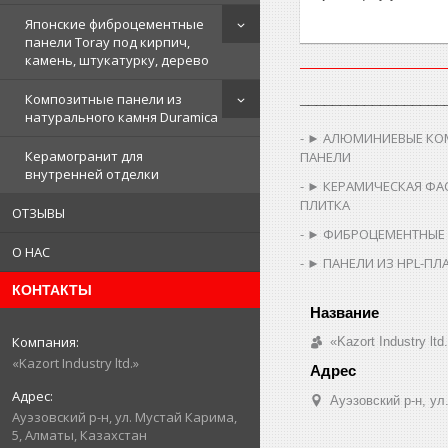
Японские фиброцементные
панели Toray под кирпич,
камень, штукатурку, дерево
__________________
Композитные панели из
натурального камня Duramica
► АЛЮМИНИЕВЫЕ КО
Керамогранит для
ПАНЕЛИ
внутренней отделки
► КЕРАМИЧЕСКАЯ ФА
ПЛИТКА
ОТЗЫВЫ
► ФИБРОЦЕМЕНТНЫЕ
О НАС
► ПАНЕЛИ ИЗ HPL-ПЛ
КОНТАКТЫ
«Kazort Industry ltd
«Kazort Industry ltd.»
​Ауэзовский р-н, у
​Ауэзовский р-н, ул. Мустай Карима,
5, Алматы, Казахстан