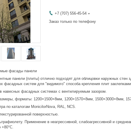
+7 (707) 556-45-54
Заказ только по телефону
емые фасады панели
тные панели (плиты) отлично подходят для облицовки наружных стен зд
ых фасадных систем для "видимого" способа крепления плит заклепкам
авесных фасадных системах с вентилируемым зазором.
еры, форматы: 1200×1500×8мм, 1200×1570×8мм, 1500×3000×8мм, 1570
 по каталогам MonicilorNova, RAL, NCS.
кстурированной поверхностью.
афиолету. Применение в неагрессивной, слабоагрессивной и среднеагр
о +80°С.