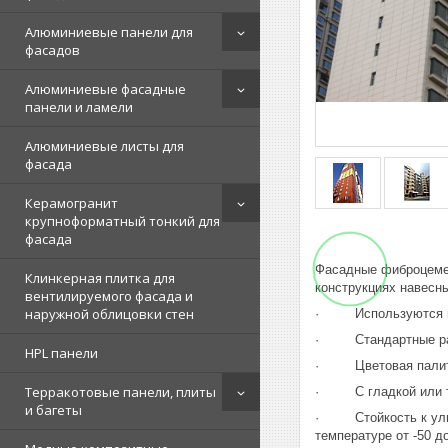
Алюминиевые панели для
фасадов
Алюминиевые фасадные
панели и ламели
Алюминиевые листы для
фасада
Керамогранит
крупноформатный тонкий для
фасада
Фасадные фиброцемен
Клинкерная плитка для
конструкциях навесн
вентилируемого фасада и
наружной облицовки стен
· Используются в н
· Стандартные разм
HPL панели
· Цветовая палитра
Терракотовые панели, плиты
· С гладкой или те
и багеты
· Стойкость к ультр
температуре от -50 д