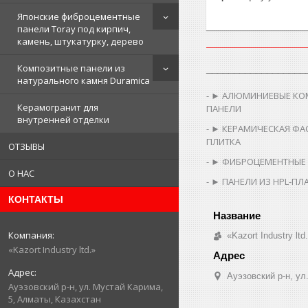
Японские фиброцементные
панели Toray под кирпич,
камень, штукатурку, дерево
Композитные панели из
__________________
натурального камня Duramica
► АЛЮМИНИЕВЫЕ КО
Керамогранит для
ПАНЕЛИ
внутренней отделки
► КЕРАМИЧЕСКАЯ ФА
ПЛИТКА
ОТЗЫВЫ
► ФИБРОЦЕМЕНТНЫЕ
О НАС
► ПАНЕЛИ ИЗ HPL-ПЛ
КОНТАКТЫ
«Kazort Industry ltd
«Kazort Industry ltd.»
​Ауэзовский р-н, у
​Ауэзовский р-н, ул. Мустай Карима,
5, Алматы, Казахстан