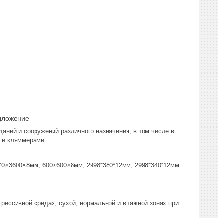
дложение
аний и сооружений различного назначения, в том числе в
и и кляммерами.
×3600×8мм, 600×600×8мм; 2998*380*12мм, 2998*340*12мм.
ессивной средах, сухой, нормальной и влажной зонах при