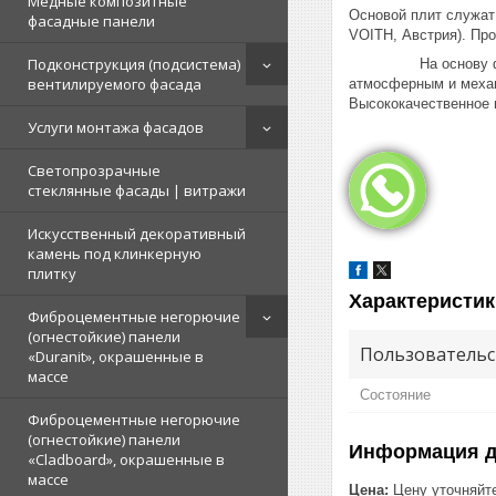
Медные композитные
Основой плит служат
фасадные панели
VOITH, Австрия). Пр
Подконструкция (подсистема)
На основу фасадных
вентилируемого фасада
атмосферным и механ
Высококачественное п
Услуги монтажа фасадов
Светопрозрачные
стеклянные фасады | витражи
Искусственный декоративный
камень под клинкерную
плитку
Характеристик
Фиброцементные негорючие
(огнестойкие) панели
Пользовательс
«Duranit», окрашенные в
массе
Состояние
Фиброцементные негорючие
(огнестойкие) панели
Информация д
«Cladboard», окрашенные в
массе
Цена:
Цену уточняйт