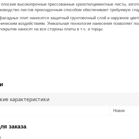
 плоские высокопрочные прессованные хризотилцементные листы, изго
оизводство листов прокладочным способом обеспечивает требуемую глад
 плит наносится защитный грунтовочный слой и наружное цветное 
ическим воздействиям. Уникальная технология нанесения позволяет по
окрытие наносят на все стороны плиты в т.ч. и торцы.
и
кие характеристики
Новое
ля заказа
е