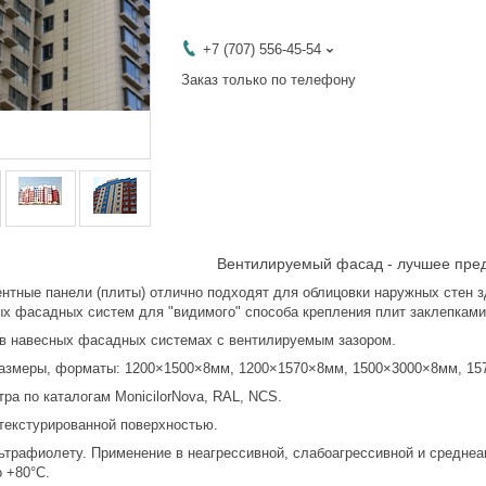
+7 (707) 556-45-54
Заказ только по телефону
Вентилируемый фасад - лучшее пре
тные панели (плиты) отлично подходят для облицовки наружных стен зд
ых фасадных систем для "видимого" способа крепления плит заклепкам
авесных фасадных системах с вентилируемым зазором.
еры, форматы: 1200×1500×8мм, 1200×1570×8мм, 1500×3000×8мм, 1570
 по каталогам MonicilorNova, RAL, NCS.
кстурированной поверхностью.
афиолету. Применение в неагрессивной, слабоагрессивной и среднеагр
о +80°С.