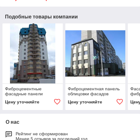
Подобные товары компании
Фиброцементные
Фиброцементная панель
Фас
фасадные панели
облицовки фасадов
фиб
Цену уточняйте
Цену уточняйте
Цен
О нас
Рейтинг не сформирован
Менее 5 отзывов за последний год