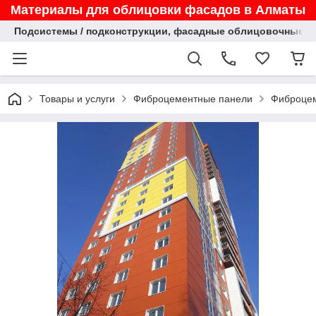
Материалы для облицовки фасадов в Алматы
Подсистемы / подконструкции, фасадные облицовочные па
Товары и услуги
Фиброцементные панели
Фиброце