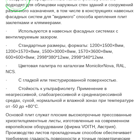
подходят для облицовки наружных стен зданий и сооружений
различного назначения, в том числе в конструкциях навесных
фасадных систем для "видимого" способа крепления плит
заклепками и кляммерами.
· Используются в навесных фасадных системах с
вентилируемым зазором.
· Стандартные размеры, форматы: 1200×1500×8мм,
1200×1570×8мм, 1500×3000×8мм, 1570×3600×8мм,
600×600×8мм; 2998*380*12мм, 2998*340*12мм.
· Цветовая палитра по каталогам MonicilorNova, RAL,
NCS.
· С гладкой или текстурированной поверхностью.
· Стойкость к ультрафиолету. Применение в
неагрессивной, слабоагрессивной и среднеагрессивной
средах, сухой, нормальной и влажной зонах при температуре
от -50 до +80°С.
Основой плит служат плоские высокопрочные прессованные
хризотилцементные листы, изготовленные на современном
европейском оборудовании (фирма VOITH, Австрия).
Производство листов прокладочным способом обеспечивает
требуемую гладкость поверхности и точные геометрические