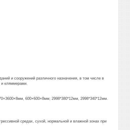
аний и сооружений различного назначения, в том числе в
и и кляммерами.
×3600×8мм, 600×600×8мм; 2998*380*12мм, 2998*340*12мм.
ессивной средах, сухой, нормальной и влажной зонах при