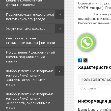
Медные композитные
Основой плит служат
фасадные панели
VOITH, Австрия). Пр
Подконструкция (подсистема)
На основу фасадных
вентилируемого фасада
атмосферным и механ
Высококачественное п
Услуги монтажа фасадов
Светопрозрачные
стеклянные фасады | витражи
Искусственный декоративный
камень под клинкерную
плитку
Характеристик
Фиброцементные негорючие
(огнестойкие) панели
Пользовательс
«Duranit», окрашенные в
массе
Состояние
Фиброцементные негорючие
(огнестойкие) панели
Информация д
«Cladboard», окрашенные в
массе
Цена:
Цену уточняйт