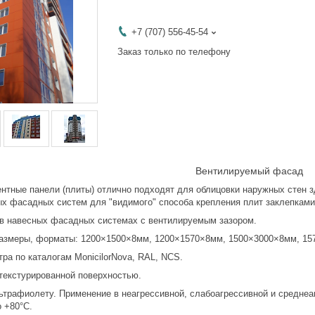
+7 (707) 556-45-54
Заказ только по телефону
Вентилируемый фасад
тные панели (плиты) отлично подходят для облицовки наружных стен зд
ых фасадных систем для "видимого" способа крепления плит заклепкам
авесных фасадных системах с вентилируемым зазором.
еры, форматы: 1200×1500×8мм, 1200×1570×8мм, 1500×3000×8мм, 1570
 по каталогам MonicilorNova, RAL, NCS.
кстурированной поверхностью.
афиолету. Применение в неагрессивной, слабоагрессивной и среднеагр
о +80°С.