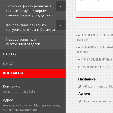
Японские фиброцементные
панели Toray под кирпич,
камень, штукатурку, дерево
Композитные панели из
__________________
натурального камня Duramica
► АЛЮМИНИЕВЫЕ КО
Керамогранит для
ПАНЕЛИ
внутренней отделки
► КЕРАМИЧЕСКАЯ ФА
ПЛИТКА
ОТЗЫВЫ
► ФИБРОЦЕМЕНТНЫЕ
О НАС
► ПАНЕЛИ ИЗ HPL-ПЛ
КОНТАКТЫ
«Kazort Industry ltd
«Kazort Industry ltd.»
​Ауэзовский р-н, у
​Ауэзовский р-н, ул. Мустай Карима,
5, Алматы, Казахстан