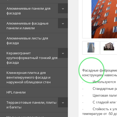
Алюминиевые панели для
фасадов
Алюминиевые фасадные
панели и ламели
Алюминиевые листы для
фасада
Керамогранит
крупноформатный тонкий для
фасада
Фасадные фиброцемен
Клинкерная плитка для
конструкциях навесн
вентилируемого фасада и
наружной облицовки стен
· Используются в н
· Стандартные разм
HPL панели
· Цветовая палитра
Терракотовые панели, плиты
· С гладкой или те
и багеты
· Стойкость к ультр
температуре от -50 д