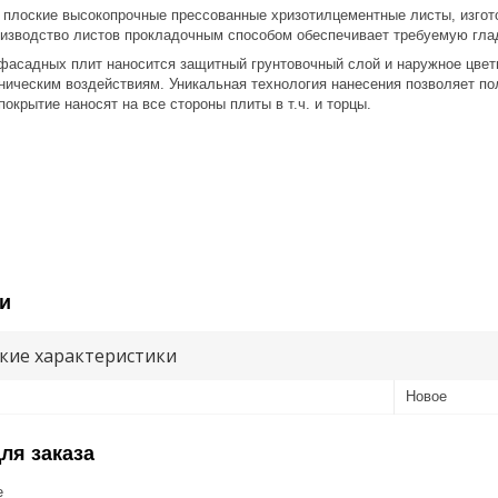
 плоские высокопрочные прессованные хризотилцементные листы, изго
оизводство листов прокладочным способом обеспечивает требуемую глад
 плит наносится защитный грунтовочный слой и наружное цветное 
ическим воздействиям. Уникальная технология нанесения позволяет по
окрытие наносят на все стороны плиты в т.ч. и торцы.
и
кие характеристики
Новое
ля заказа
е