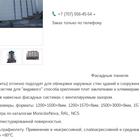
+7 (707) 556-45-54
Заказ только по телефону
Фасадные панели
ты) отлично подходят для облицовки наружных стен зданий и сооружени
истем для "видимого" способа крепления плит заклепками и кляммерам
авесных фасадных системах с вентилируемым зазором.
еры, форматы: 1200×1500×8мм, 1200×1570×8мм, 1500×3000×8мм, 1570
 по каталогам MonicilorNova, RAL, NCS.
кстурированной поверхностью.
афиолету. Применение в неагрессивной, слабоагрессивной и среднеагр
о +80°С.