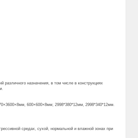
й различного назначения, в том числе в конструкциях
и.
×3600×8мм, 600×600×8мм; 2998*380*12мм, 2998*340*12мм.
ессивной средах, сухой, нормальной и влажной зонах при