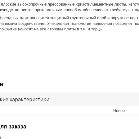
 плоские высокопрочные прессованные хризотилцементные листы, изго
оизводство листов прокладочным способом обеспечивает требуемую глад
 плит наносится защитный грунтовочный слой и наружное цветное 
ическим воздействиям. Уникальная технология нанесения позволяет по
окрытие наносят на все стороны плиты в т.ч. и торцы.
и
кие характеристики
Новое
ля заказа
е