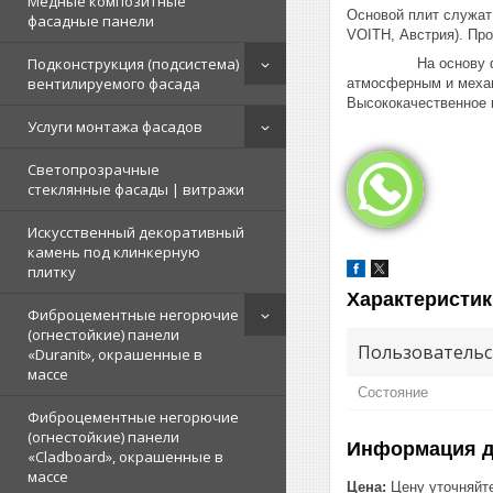
Медные композитные
Основой плит служат
фасадные панели
VOITH, Австрия). Пр
Подконструкция (подсистема)
На основу фасадных
вентилируемого фасада
атмосферным и механ
Высококачественное п
Услуги монтажа фасадов
Светопрозрачные
стеклянные фасады | витражи
Искусственный декоративный
камень под клинкерную
плитку
Характеристик
Фиброцементные негорючие
(огнестойкие) панели
Пользовательс
«Duranit», окрашенные в
массе
Состояние
Фиброцементные негорючие
(огнестойкие) панели
Информация д
«Cladboard», окрашенные в
массе
Цена:
Цену уточняйт