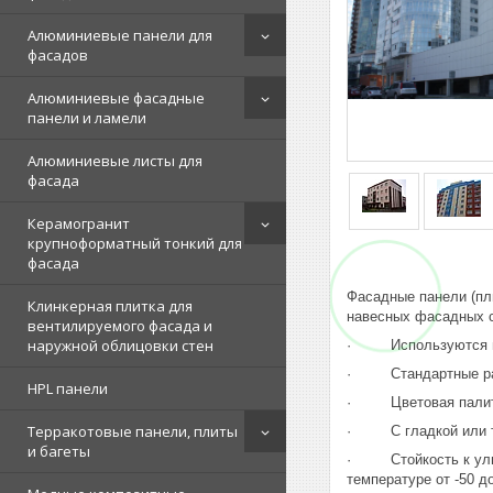
Алюминиевые панели для
фасадов
Алюминиевые фасадные
панели и ламели
Алюминиевые листы для
фасада
Керамогранит
крупноформатный тонкий для
фасада
Фасадные панели (пли
Клинкерная плитка для
навесных фасадных с
вентилируемого фасада и
наружной облицовки стен
· Используются в н
· Стандартные разм
HPL панели
· Цветовая палитра
Терракотовые панели, плиты
· С гладкой или те
и багеты
· Стойкость к ультр
температуре от -50 д