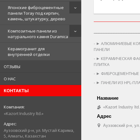
Японские фиброцементные
панели Toray под кирпич,
камень, штукатурку, дерево
Композитные панели из
__________________
натурального камня Duramica
► АЛЮМИНИЕВЫЕ КО
Керамогранит для
ПАНЕЛИ
внутренней отделки
► КЕРАМИЧЕСКАЯ ФА
ПЛИТКА
ОТЗЫВЫ
► ФИБРОЦЕМЕНТНЫЕ
О НАС
► ПАНЕЛИ ИЗ HPL-ПЛ
КОНТАКТЫ
«Kazort Industry ltd
«Kazort Industry ltd.»
​Ауэзовский р-н, у
​Ауэзовский р-н, ул. Мустай Карима,
5, Алматы, Казахстан