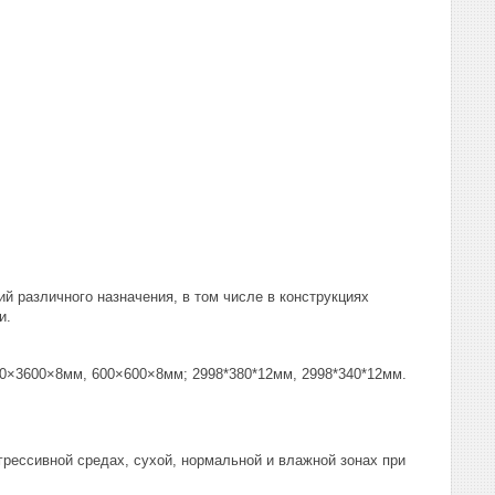
й различного назначения, в том числе в конструкциях
и.
3600×8мм, 600×600×8мм; 2998*380*12мм, 2998*340*12мм.
ессивной средах, сухой, нормальной и влажной зонах при