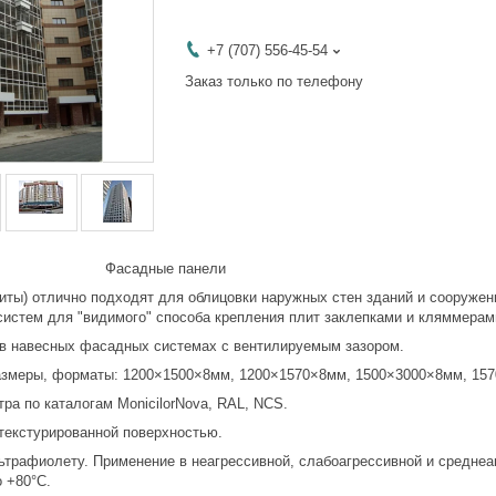
+7 (707) 556-45-54
Заказ только по телефону
ные панели
ты) отлично подходят для облицовки наружных стен зданий и сооружени
истем для "видимого" способа крепления плит заклепками и кляммерам
авесных фасадных системах с вентилируемым зазором.
еры, форматы: 1200×1500×8мм, 1200×1570×8мм, 1500×3000×8мм, 1570×
 по каталогам MonicilorNova, RAL, NCS.
кстурированной поверхностью.
афиолету. Применение в неагрессивной, слабоагрессивной и среднеагр
о +80°С.