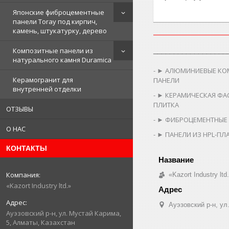
Японские фиброцементные
панели Toray под кирпич,
камень, штукатурку, дерево
__________________
Композитные панели из
натурального камня Duramica
► АЛЮМИНИЕВЫЕ КО
Керамогранит для
ПАНЕЛИ
внутренней отделки
► КЕРАМИЧЕСКАЯ ФА
ПЛИТКА
ОТЗЫВЫ
► ФИБРОЦЕМЕНТНЫЕ
О НАС
► ПАНЕЛИ ИЗ HPL-ПЛ
КОНТАКТЫ
«Kazort Industry ltd
«Kazort Industry ltd.»
​Ауэзовский р-н, у
​Ауэзовский р-н, ул. Мустай Карима,
5, Алматы, Казахстан