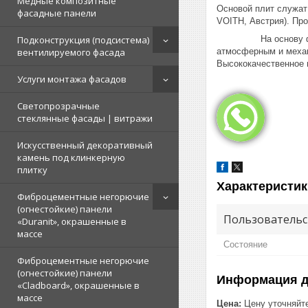
Медные композитные
Основой плит служат
фасадные панели
VOITH, Австрия). Пр
На основу фасадных
Подконструкция (подсистема)
атмосферным и механ
вентилируемого фасада
Высококачественное п
Услуги монтажа фасадов
Светопрозрачные
стеклянные фасады | витражи
Искусственный декоративный
камень под клинкерную
плитку
Характеристик
Фиброцементные негорючие
(огнестойкие) панели
Пользовательс
«Duranit», окрашенные в
массе
Состояние
Фиброцементные негорючие
(огнестойкие) панели
Информация д
«Cladboard», окрашенные в
массе
Цена:
Цену уточняйт