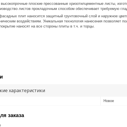
 высокопрочные плоские прессованные хризотилцементные листы, изго
оизводство листов прокладочным способом обеспечивает требуемую глад
 плит наносится защитный грунтовочный слой и наружное цветное 
ическим воздействиям. Уникальная технология нанесения позволяет по
окрытие наносят на все стороны плиты в т.ч. и торцы.
и
кие характеристики
Новое
ля заказа
е