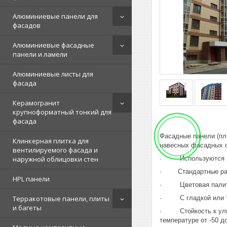
Алюминиевые панели для
фасадов
Алюминиевые фасадные
панели и ламели
Алюминиевые листы для
фасада
Керамогранит
крупноформатный тонкий для
фасада
Фасад
Фасадные панели (пли
Клинкерная плитка для
навесных фасадных с
вентилируемого фасада и
· Используются в н
наружной облицовки стен
· Стандартные разм
HPL панели
· Цветовая палитра
· С гладкой или те
Терракотовые панели, плиты
и багеты
· Стойкость к ультр
температуре от -50 д