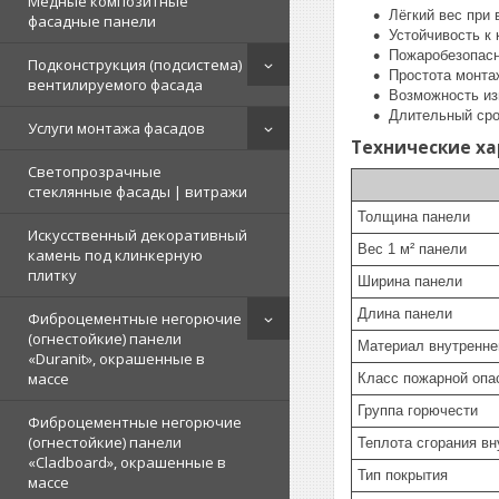
Медные композитные
Лёгкий вес при 
фасадные панели
Устойчивость к
Пожаробезопасно
Подконструкция (подсистема)
Простота монта
вентилируемого фасада
Возможность из
Длительный сро
Услуги монтажа фасадов
Технические х
Светопрозрачные
стеклянные фасады | витражи
Толщина панели
Искусственный декоративный
Вес 1 м² панели
камень под клинкерную
плитку
Ширина панели
Длина панели
Фиброцементные негорючие
(огнестойкие) панели
Материал внутренне
«Duranit», окрашенные в
массе
Класс пожарной опа
Группа горючести
Фиброцементные негорючие
(огнестойкие) панели
Теплота сгорания вн
«Cladboard», окрашенные в
Тип покрытия
массе