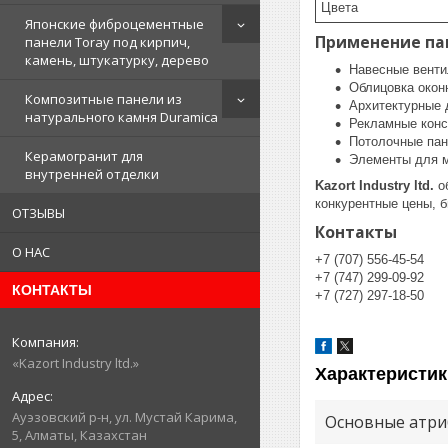
Цвета
Японские фиброцементные
Применение пан
панели Toray под кирпич,
камень, штукатурку, дерево
Навесные вент
Облицовка окон
Композитные панели из
Архитектурные 
натурального камня Duramica
Рекламные конс
Потолочные па
Керамогранит для
Элементы для м
внутренней отделки
Kazort Industry ltd.
об
конкурентные цены, 
ОТЗЫВЫ
Контакты
О НАС
+7 (707) 556-45-54
+7 (747) 299-09-92
КОНТАКТЫ
+7 (727) 297-18-50
«Kazort Industry ltd.»
Характеристик
​Ауэзовский р-н, ул. Мустай Карима,
Основные атри
5, Алматы, Казахстан