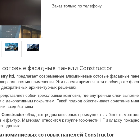
Заказ только по телефону
сотовые фасадные панели Constructor
stry ltd.
предлагает современные алюминиевые сотовые фасадные пан
иверсальностью применения. Эти панели применяются в облицовке фаса
в декоративных архитектурных решениях.
представляет собой трёхслойный композит, где внутренний слой выполн
я с декоративным покрытием. Такой подход обеспечивает сочетание мин
ним воздействиям.
и
Constructor
обладают рядом ключевых преимуществ: лёгкость монтажа,
 и фактур. Материал относится к группе горючести НГ и классу пожарн
х зданиях.
алюминиевых сотовых панелей Constructor