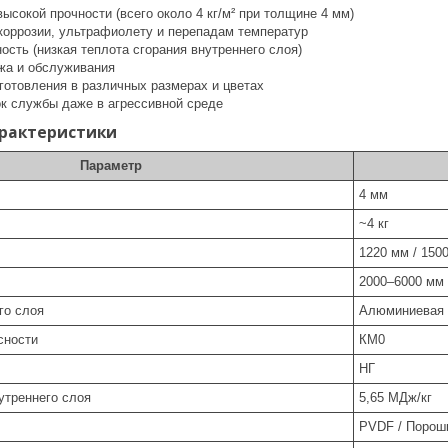
высокой прочности (всего около 4 кг/м² при толщине 4 мм)
 коррозии, ультрафиолету и перепадам температур
сть (низкая теплота сгорания внутреннего слоя)
жа и обслуживания
готовления в различных размерах и цветах
к службы даже в агрессивной среде
арактеристики
Параметр
4 мм
~4 кг
1220 мм / 150
2000–6000 мм
го слоя
Алюминиевая 
сности
КМ0
НГ
утреннего слоя
5,65 МДж/кг
PVDF / Порош