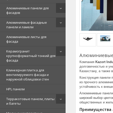
Алюминиевые панели для
фасадов
Алюминиевые фасадные
панели и ламели
Алюминиевые листы для
фасада
Керамогранит
Алюминиевые 
крупноформатный тонкий для
фасада
Компания
Kazort Indu
долговечностью и ун
Клинкерная плитка для
Казахстану, а также 
вентилируемого фасада и
Конструкция панели 
наружной облицовки стен
из прочного алюмини
устойчивость к внеш
HPL панели
Алюминиевые панел
широкий выбор цветов
Терракотовые панели, плиты
общественных и жилы
и багеты
Преимущества 