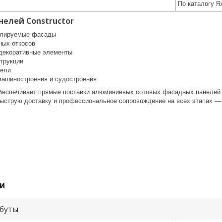
По каталогу R
елей Constructor
илируемые фасады
ных откосов
декоративные элементы
трукции
нели
ашиностроения и судостроения
еспечивает прямые поставки алюминиевых сотовых фасадных панелей C
быструю доставку и профессиональное сопровождение на всех этапах — 
и
буты