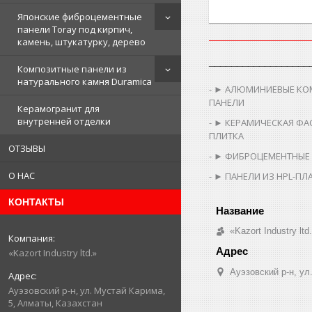
Японские фиброцементные
панели Toray под кирпич,
камень, штукатурку, дерево
__________________
Композитные панели из
натурального камня Duramica
► АЛЮМИНИЕВЫЕ КО
ПАНЕЛИ
Керамогранит для
внутренней отделки
► КЕРАМИЧЕСКАЯ ФА
ПЛИТКА
ОТЗЫВЫ
► ФИБРОЦЕМЕНТНЫЕ
О НАС
► ПАНЕЛИ ИЗ HPL-ПЛ
КОНТАКТЫ
«Kazort Industry ltd
«Kazort Industry ltd.»
​Ауэзовский р-н, у
​Ауэзовский р-н, ул. Мустай Карима,
5, Алматы, Казахстан