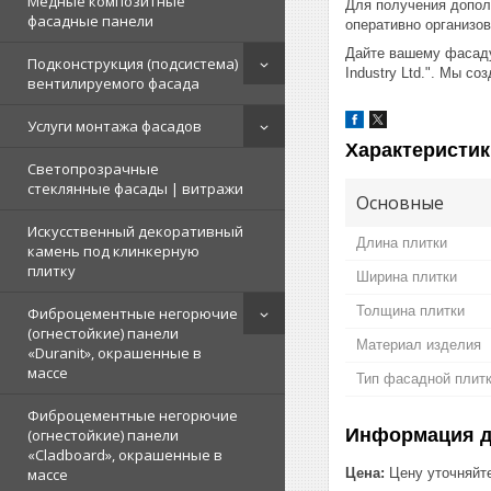
Медные композитные
Для получения допол
фасадные панели
оперативно организо
Дайте вашему фасаду
Подконструкция (подсистема)
Industry Ltd.". Мы с
вентилируемого фасада
Услуги монтажа фасадов
Характеристик
Светопрозрачные
стеклянные фасады | витражи
Основные
Искусственный декоративный
Длина плитки
камень под клинкерную
плитку
Ширина плитки
Толщина плитки
Фиброцементные негорючие
(огнестойкие) панели
Материал изделия
«Duranit», окрашенные в
массе
Тип фасадной плит
Фиброцементные негорючие
Информация д
(огнестойкие) панели
«Cladboard», окрашенные в
Цена:
Цену уточняйт
массе