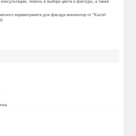
консультацию, помочь в выборе цвета и фактуры, а также
тного керамогранита для фасада моноколор от "Kazort
й!
т
итка