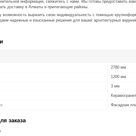
нительной информации, свяжитесь с нами. Мы готовы предоставить вам 
вать доставку в Алматы и прилегающие районы.
 возможность выразить свою индивидуальность с помощью крупноформа
оздаем надежные и изысканные решения для ваших архитектурных видени
и
2780 мм
1200 мм
3 мм
Керамограни
ки
Фасадная пл
ля заказа
е