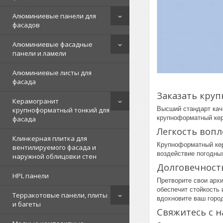
Алюминиевые панели для
фасадов
Алюминиевые фасадные
панели и ламели
Алюминиевые листы для
фасада
Заказать кру
Керамогранит
Высший стандарт каче
крупноформатный тонкий для
крупноформатный кер
фасада
Легкость воп
Клинкерная плитка для
Крупноформатный кер
вентилируемого фасада и
воздействие погодных
наружной облицовки стен
Долговечност
HPL панели
Претворите свои архи
обеспечит стойкость 
Терракотовые панели, плиты
вдохновите ваш горо
и багеты
Свяжитесь с 