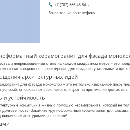
+7 (707) 556-45-54
Заказ только по телефону
пноформатный керамогранит для фасада моноко
ства и непревзойденный стиль на каждом квадратном метре – это предло
амогранит специально спроектирован для создания уникальных и вдо
лощения архитектурных идей
амогранит для фасада моноколор – это не только изысканное покрытие
 условий, он сохраняет свою яркость и цвет на протяжении долгих лет.
ь и устойчивость
тектурные концепции в жизнь с помощью керамогранита, который не тол
и долговечность. Закажите крупноформатный керамогранит для фасада мо
д новыми архитектурными решениями!
нами