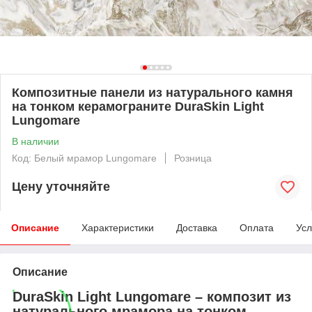
Композитные панели из натурального камня
на тонком керамограните DuraSkin Light
Lungomare
В наличии
Код: Белый мрамор Lungomare
Розница
Цену уточняйте
Описание
Характеристики
Доставка
Оплата
Усл
Описание
DuraSkin Light Lungomare – композит из
натурального мрамора на тонком