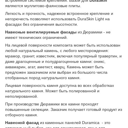
встроенной системой крепления. Базой для
DuraSkin
являются муллитово-фаянсовые плиты.
Легкость и прочность, надежное встроенное крепление и
негорючесть позволяют использовать DuraSkin Light на
фасадах без ограничения высотности.
Навесные вентилируемые фасады
из Дюрамики - не
имеют технических ограничений.
На лицевой поверхности композита может быть использован
любой натуральный камень,
с любого месторождения:
мрамор,
гранит,
известняк, включая популярный травертин, и
даже драгоценные и полудрагоценные камни: оникс,
аквамарин, агат, аметист, кварц.
Камень может быть
предложен заказчиком или выбран из большого числа
отобранных пород натурального камня.
Лицевая поверхность камня доступна во всех обработках
натурального камня. Может быть полированной и
неполированной.
При производстве Дюрамики все камни проходят
повышенные селекции. Заказчик получает готовый продукт из
отборного камня.
Навесной фасад
из каменных панелей Duramica - это
оптимальный выбор, как для архитекторов, так и для