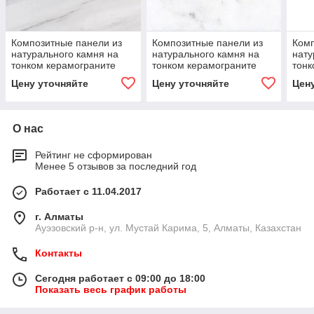
Композитные панели из
Композитные панели из
Комп
натурального камня на
натурального камня на
нату
тонком керамограните
тонком керамограните
тонк
DuraSkin Light White Giulia
DuraSkin Light White Ibiza
Dura
Цену уточняйте
Цену уточняйте
Цен
О нас
Рейтинг не сформирован
Менее 5 отзывов за последний год
Работает с 11.04.2017
г. Алматы
​Ауэзовский р-н, ул. Мустай Карима, 5, Алматы, Казахстан
Контакты
Сегодня работает с 09:00 до 18:00
Показать весь график работы