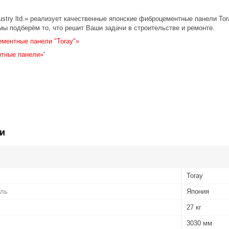
ustry ltd.» реализует качественные японские фиброцементные панели T
мы подберём то, что решит Ваши задачи в строительстве и ремонте.
ментные панели "Toray"»
тные панели»
'
и
Toray
ель
Япония
27 кг
3030 мм