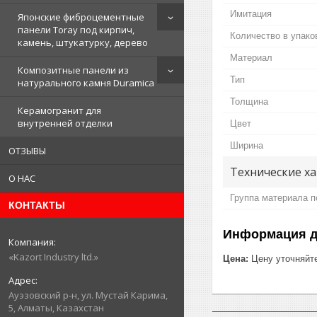
Имитация
Японские фиброцементные
панели Toray под кирпич,
Количество в упако
камень, штукатурку, дерево
Материал
Композитные панели из
Тип
натурального камня Duramica
Толщина
Керамогранит для
внутренней отделки
Цвет
Ширина
ОТЗЫВЫ
Технические х
О НАС
Группа материала п
КОНТАКТЫ
Информация д
«Kazort Industry ltd.»
Цена:
Цену уточняйт
​Ауэзовский р-н, ул. Мустай Карима,
5, Алматы, Казахстан