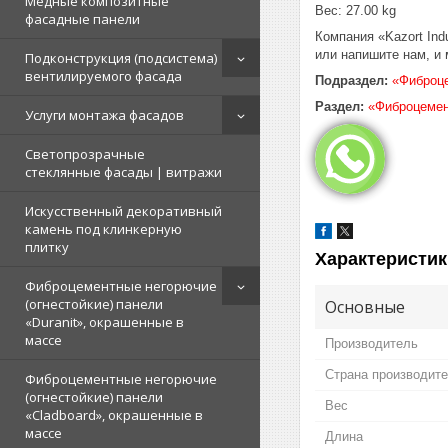
Медные композитные
Вес: 27.00 kg
фасадные панели
Компания «Kazort Ind
или напишите нам, и 
Подконструкция (подсистема)
вентилируемого фасада
Подраздел:
«Фиброце
Раздел:
«Фиброцемен
Услуги монтажа фасадов
Светопрозрачные
стеклянные фасады | витражи
Искусственный декоративный
камень под клинкерную
плитку
Характеристик
Фиброцементные негорючие
(огнестойкие) панели
Основные
«Duranit», окрашенные в
массе
Производитель
Страна производит
Фиброцементные негорючие
(огнестойкие) панели
Вес
«Cladboard», окрашенные в
массе
Длина