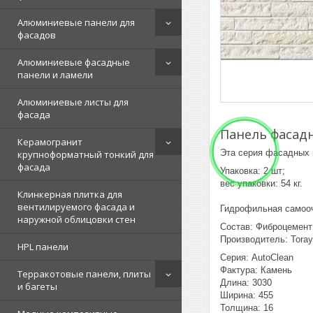
Алюминиевые панели для
фасадов
Алюминиевые фасадные
панели и ламели
Алюминиевые листы для
фасада
Панель фасадн
Керамогранит
Эта серия фасадных 
крупноформатный тонкий для
фасада
Упаковка: 2 шт;
вес упаковки: 54 кг.
Клинкерная плитка для
вентилируемого фасада и
Гидрофильная самооч
наружной облицовки стен
Состав: Фиброцемент
Производитель: Tora
HPL панели
Серия: AutoClean
Фактура: Камень
Терракотовые панели, плиты
Длина: 3030
и багеты
Ширина: 455
Толщина: 16