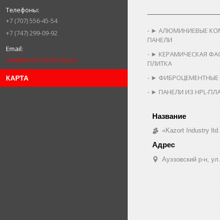
__________________
+7 (707) 556-45-54
► АЛЮМИНИЕВЫЕ КО
+7 (747) 299-09-92
ПАНЕЛИ
► КЕРАМИЧЕСКАЯ ФА
mail@kazort-industry.kz
ПЛИТКА
► ФИБРОЦЕМЕНТНЫЕ
КАРТА
► ПАНЕЛИ ИЗ HPL-ПЛ
«Kazort Industry ltd
​Ауэзовский р-н, у