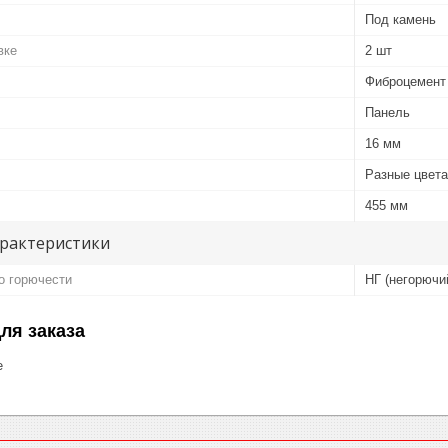
Под камень
вке
2 шт
Фиброцемент
Панель
16 мм
Разные цвета
455 мм
арактеристики
о горючести
НГ (негорючи
ля заказа
е